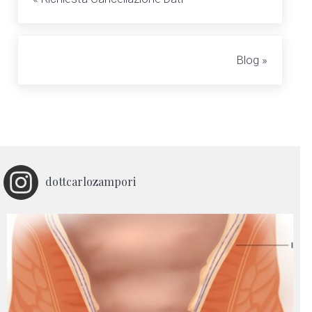
Post successivo:
Blog »
dottcarlozampori