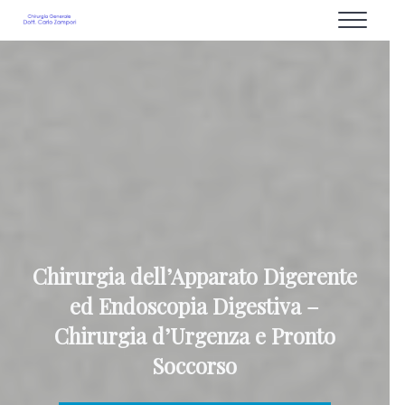
Passa al contenuto principale
Skip to after header navigation
Skip to site footer
Menu
Proctologo Milano : Dottor Carlo Zampori d
Chirurgia dell'apparato Digerente ed Endoscopia Digestiva Chirurgi
Chirurgia dell’Apparato Digerente
ed Endoscopia Digestiva –
Chirurgia d’Urgenza e Pronto
Soccorso