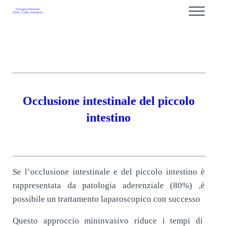
Passa al contenuto principale
Skip to after header navigation
Skip to site footer
Menu
Proctologo Milano : Dottor Carlo Zampori dal 1
Chirurgia dell'apparato Digerente ed Endoscopia Digestiva Chirurgia d'Ur
Occlusione intestinale del piccolo
intestino
.
Se l’occlusione intestinale e del piccolo intestino è
rappresentata da patologia aderenziale (80%) ,è
possibile un trattamento laparoscopico con successo
Questo approccio mininvasivo riduce i tempi di