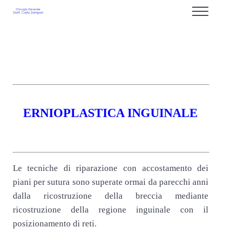
Passa al contenuto principale
Skip to after header navigation
Skip to site footer
Menu
Proctologo Milano : Dottor Carlo Zampori dal 1
Chirurgia dell'apparato Digerente ed Endoscopia Digestiva Chirurgia d'Ur
ERNIOPLASTICA INGUINALE
.
Le tecniche di riparazione con accostamento dei
piani per sutura sono superate ormai da parecchi anni
dalla ricostruzione della breccia mediante
ricostruzione della regione inguinale con il
posizionamento di reti.