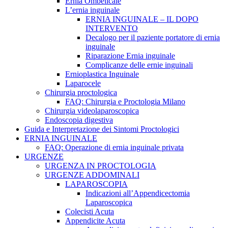
Ernia Ombelicale
L’ernia inguinale
ERNIA INGUINALE – IL DOPO
INTERVENTO
Decalogo per il paziente portatore di ernia
inguinale
Riparazione Ernia inguinale
Complicanze delle ernie inguinali
Ernioplastica Inguinale
Laparocele
Chirurgia proctologica
FAQ: Chirurgia e Proctologia Milano
Chirurgia videolaparoscopica
Endoscopia digestiva
Guida e Interpretazione dei Sintomi Proctologici
ERNIA INGUINALE
FAQ: Operazione di ernia inguinale privata
URGENZE
URGENZA IN PROCTOLOGIA
URGENZE ADDOMINALI
LAPAROSCOPIA
Indicazioni all’Appendicectomia
Laparoscopica
Colecisti Acuta
Appendicite Acuta