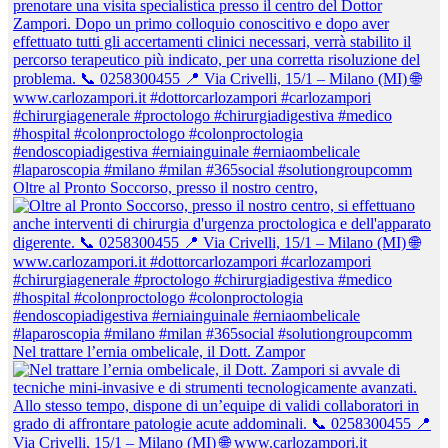
Oltre al Pronto Soccorso, presso il nostro centro,
Nel trattare l’ernia ombelicale, il Dott. Zampor