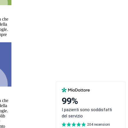
a che
della
ogle.
mpre
a che
della
ogle.
lib
e
nto