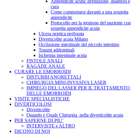
Appendicite acuta: definizione, diagnosi e
cura
Come comportarsi davanti a una sospetta
appendicite
Protocollo per la gestione del paziente con
sospetta appendicite acuta
Ulcera peptica perforata
Diverticolite acuta Milano
Occlusione intestinale del piccolo intestino
Traumi addominali
Ischemia intestinale acuta
FISTOLE ANALI
RAGADE ANALE
CURARE LE EMORROIDI
DISTURBI ANORETTALI
CHIRURGIA MINI-INVASIVA LASER
IMPIEGO DEL LASSER PER IL TRATTAMENTO
DELLE EMORROIDI
VISITE SPECIALISTICHE
DIVERTICOLOSI
Diverticolite
Quando e Quale Chirurgia nella diverticolite acuta
PER SAPERNE DI PIU’
INTERVISTE e ALTRO
DICONO DI NOI