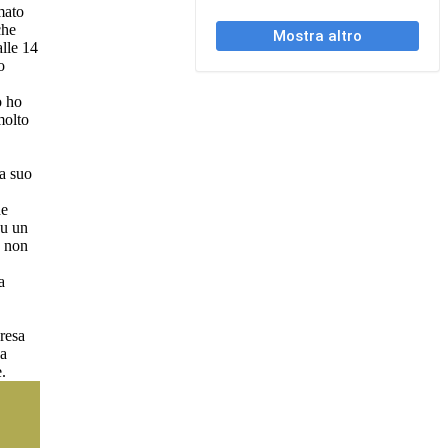
mato
che
alle 14
o
o ho
molto
a
ea suo
he
su un
 non
a
 resa
 a
e.