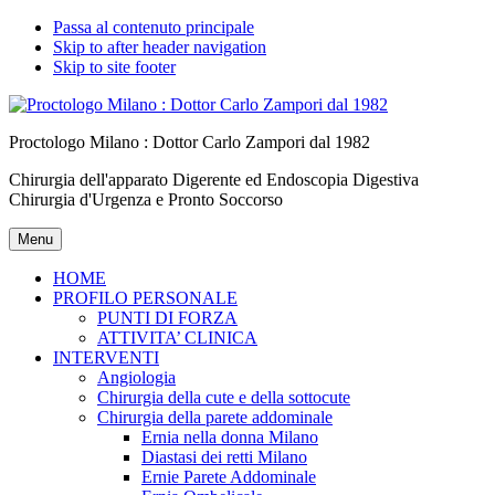
Passa al contenuto principale
Skip to after header navigation
Skip to site footer
Proctologo Milano : Dottor Carlo Zampori dal 1982
Chirurgia dell'apparato Digerente ed Endoscopia Digestiva
Chirurgia d'Urgenza e Pronto Soccorso
Menu
HOME
PROFILO PERSONALE
PUNTI DI FORZA
ATTIVITA’ CLINICA
INTERVENTI
Angiologia
Chirurgia della cute e della sottocute
Chirurgia della parete addominale
Ernia nella donna Milano
Diastasi dei retti Milano
Ernie Parete Addominale