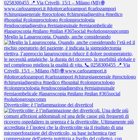
Meglio la Laparoscopia. Quando, anche considerando
Diverticolite: è l’infiammazione dei diverticol