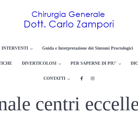
Proctologo Milano : Dottor Ca
Chirurgia dell'apparato Digerente ed Endoscopia Digestiva
INTERVENTI
Guida e Interpretazione dei Sintomi Proctologici
TICHE
DIVERTICOLOSI
PER SAPERNE DI PIU’
DIC
CONTATTI
nale centri eccell