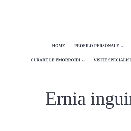
Passa al contenuto principale
Skip to after header navigation
Skip to site footer
HOME
PROFILO PERSONALE
CURARE LE EMORROIDI
VISITE SPECIALIS
Ernia ingui