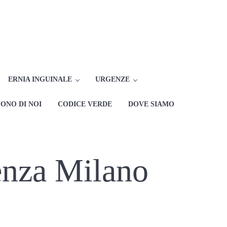
rlo Zampori dal 1982
 Chirurgia d'Urgenza e Pronto Soccorso
ERNIA INGUINALE
URGENZE
ONO DI NOI
CODICE VERDE
DOVE SIAMO
enza Milano​