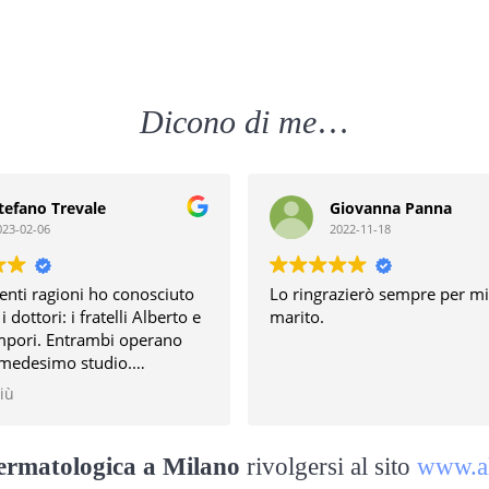
Dicono di me
…
Giovanna Panna
Mar
2022-11-18
2022
Lo ringrazierò sempre per mio
Prenotato s
marito.
alle 10.30,
confermato 
però almeno
comunicato 
Leggi di più
Nonostante 
dottore mol
competente 
ermatologica a Milano
rivolgersi al sito
www.al
pazientea s