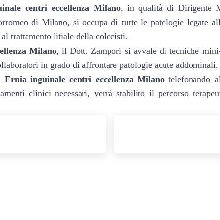
inale centri eccellenza Milano
​, in qualità di Dirigente
omeo di Milano, si occupa di tutte le patologie legate all’
al trattamento litiale della colecisti.
cellenza Milano
​, il Dott. Zampori si avvale di tecniche min
llaboratori in grado di affrontare patologie acute addominali.
on
Ernia inguinale centri eccellenza Milano
telefonando 
amenti clinici necessari, verrà stabilito il percorso terape
Post successivo: