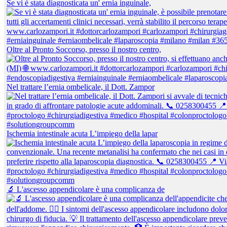
Se vi è stata diagnosticata un' ernia inguinale,
Oltre al Pronto Soccorso, presso il nostro centro,
Nel trattare l’ernia ombelicale, il Dott. Zampor
Ischemia intestinale acuta L’impiego della lapar
🔬 L'ascesso appendicolare è una complicanza de