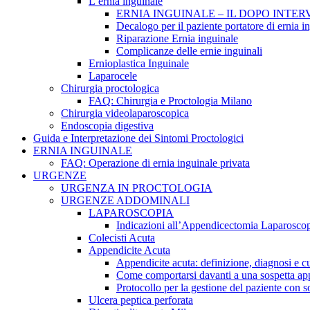
L’ernia inguinale
ERNIA INGUINALE – IL DOPO INTE
Decalogo per il paziente portatore di ernia i
Riparazione Ernia inguinale
Complicanze delle ernie inguinali
Ernioplastica Inguinale
Laparocele
Chirurgia proctologica
FAQ: Chirurgia e Proctologia Milano
Chirurgia videolaparoscopica
Endoscopia digestiva
Guida e Interpretazione dei Sintomi Proctologici
ERNIA INGUINALE
FAQ: Operazione di ernia inguinale privata
URGENZE
URGENZA IN PROCTOLOGIA
URGENZE ADDOMINALI
LAPAROSCOPIA
Indicazioni all’Appendicectomia Laparosco
Colecisti Acuta
Appendicite Acuta
Appendicite acuta: definizione, diagnosi e c
Come comportarsi davanti a una sospetta ap
Protocollo per la gestione del paziente con s
Ulcera peptica perforata