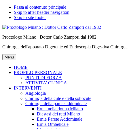
Passa al contenuto principale
Skip to after header navigation
Skip to site footer
Proctologo Milano : Dottor Carlo Zampori dal 1982
Chirurgia dell'apparato Digerente ed Endoscopia Digestiva Chirurgia
Menu
HOME
PROFILO PERSONALE
PUNTI DI FORZA
ATTIVITA’ CLINICA
INTERVENTI
Angiologia
Chirurgia della cute e della sottocute
Chirurgia della parete addominale
Ernia nella donna Milano
Diastasi dei retti Milano
Ernie Parete Addominale
Ernia Ombelicale