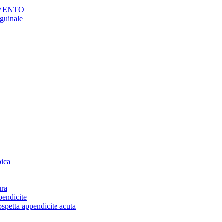
RVENTO
nguinale
pica
ura
pendicite
ospetta appendicite acuta