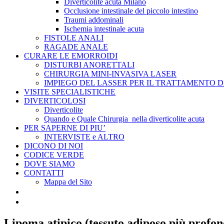
Diverticolite acuta Milano
Occlusione intestinale del piccolo intestino
Traumi addominali
Ischemia intestinale acuta
FISTOLE ANALI
RAGADE ANALE
CURARE LE EMORROIDI
DISTURBI ANORETTALI
CHIRURGIA MINI-INVASIVA LASER
IMPIEGO DEL LASSER PER IL TRATTAMENTO 
VISITE SPECIALISTICHE
DIVERTICOLOSI
Diverticolite
Quando e Quale Chirurgia nella diverticolite acuta
PER SAPERNE DI PIU’
INTERVISTE e ALTRO
DICONO DI NOI
CODICE VERDE
DOVE SIAMO
CONTATTI
Mappa del Sito
Lipoma atipico (tessuto adiposo più profo