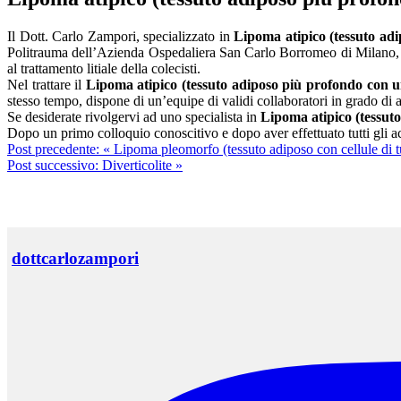
Il Dott. Carlo Zampori, specializzato in
Lipoma atipico (tessuto ad
Politrauma dell’Azienda Ospedaliera San Carlo Borromeo di Milano, si oc
al trattamento litiale della colecisti.
Nel trattare il
Lipoma atipico (tessuto adiposo più profondo con 
stesso tempo, dispone di un’equipe di validi collaboratori in grado di 
Se desiderate rivolgervi ad uno specialista in
Lipoma atipico (tessut
Dopo un primo colloquio conoscitivo e dopo aver effettuato tutti gli acc
Post precedente:
« Lipoma pleomorfo (tessuto adiposo con cellule di t
Post successivo:
Diverticolite »
dottcarlozampori