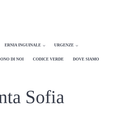
rlo Zampori dal 1982
 Chirurgia d'Urgenza e Pronto Soccorso
ERNIA INGUINALE
URGENZE
ONO DI NOI
CODICE VERDE
DOVE SIAMO
nta Sofia