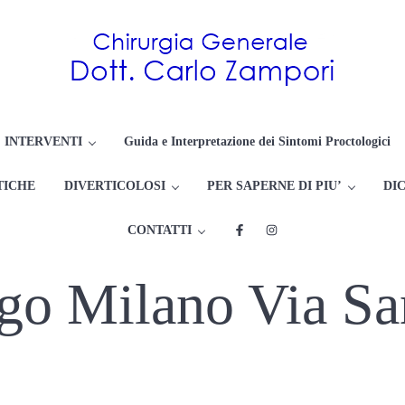
Proctologo Milano : Dottor Ca
Chirurgia dell'apparato Digerente ed Endoscopia Digestiva
INTERVENTI
Guida e Interpretazione dei Sintomi Proctologici
TICHE
DIVERTICOLOSI
PER SAPERNE DI PIU’
DIC
CONTATTI
go Milano Via Sa