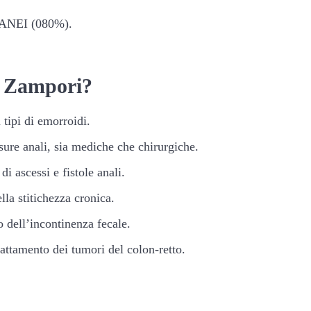
NEI (080%).
t. Zampori?
 tipi di emorroidi.
sure anali, sia mediche che chirurgiche.
i ascessi e fistole anali.
la stitichezza cronica.
 dell’incontinenza fecale.
attamento dei tumori del colon-retto.