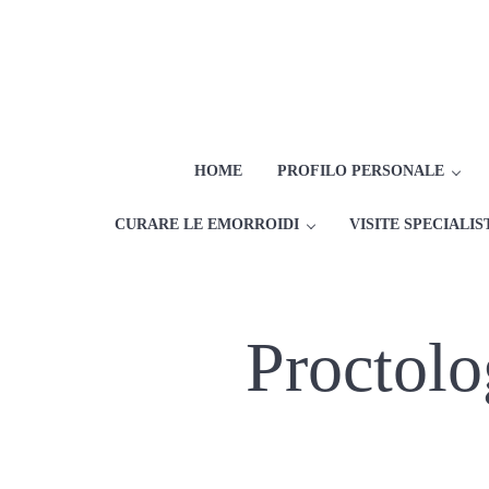
Passa al contenuto principale
Skip to after header navigation
Skip to site footer
HOME
PROFILO PERSONALE
CURARE LE EMORROIDI
VISITE SPECIALIS
Proctolo