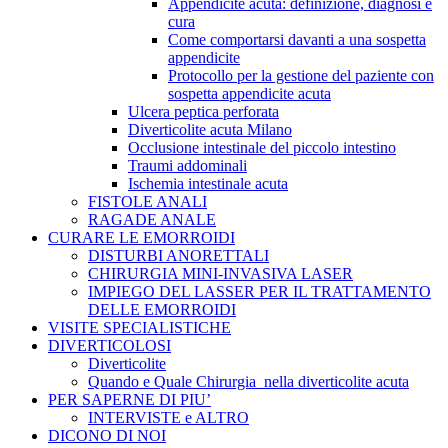
Appendicite acuta: definizione, diagnosi e
cura
Come comportarsi davanti a una sospetta
appendicite
Protocollo per la gestione del paziente con
sospetta appendicite acuta
Ulcera peptica perforata
Diverticolite acuta Milano
Occlusione intestinale del piccolo intestino
Traumi addominali
Ischemia intestinale acuta
FISTOLE ANALI
RAGADE ANALE
CURARE LE EMORROIDI
DISTURBI ANORETTALI
CHIRURGIA MINI-INVASIVA LASER
IMPIEGO DEL LASSER PER IL TRATTAMENTO
DELLE EMORROIDI
VISITE SPECIALISTICHE
DIVERTICOLOSI
Diverticolite
Quando e Quale Chirurgia nella diverticolite acuta
PER SAPERNE DI PIU’
INTERVISTE e ALTRO
DICONO DI NOI