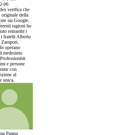
a che
della
ogle.
oni ho
bi i
Alberto
o
sti
one