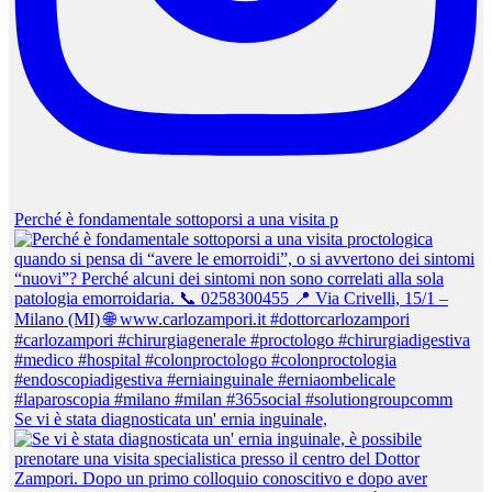
Perché è fondamentale sottoporsi a una visita p
Se vi è stata diagnosticata un' ernia inguinale,