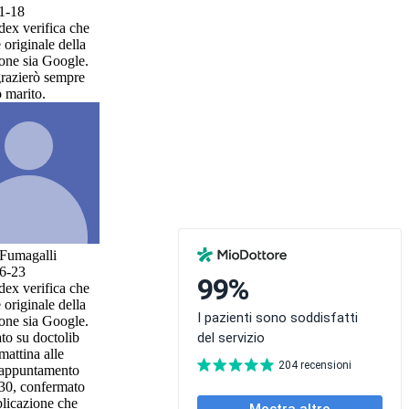
a che
della
ogle.
mpre
a che
della
ogle.
lib
e
nto
mato
che