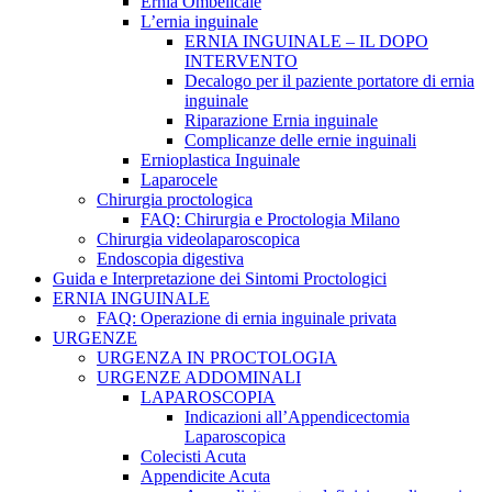
Ernia Ombelicale
L’ernia inguinale
ERNIA INGUINALE – IL DOPO
INTERVENTO
Decalogo per il paziente portatore di ernia
inguinale
Riparazione Ernia inguinale
Complicanze delle ernie inguinali
Ernioplastica Inguinale
Laparocele
Chirurgia proctologica
FAQ: Chirurgia e Proctologia Milano
Chirurgia videolaparoscopica
Endoscopia digestiva
Guida e Interpretazione dei Sintomi Proctologici
ERNIA INGUINALE
FAQ: Operazione di ernia inguinale privata
URGENZE
URGENZA IN PROCTOLOGIA
URGENZE ADDOMINALI
LAPAROSCOPIA
Indicazioni all’Appendicectomia
Laparoscopica
Colecisti Acuta
Appendicite Acuta