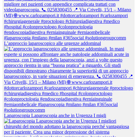
L’approccio laparoscopico alle urgenze addominal
Laparoscopia Laparoscopia anche in Urgenza I migli