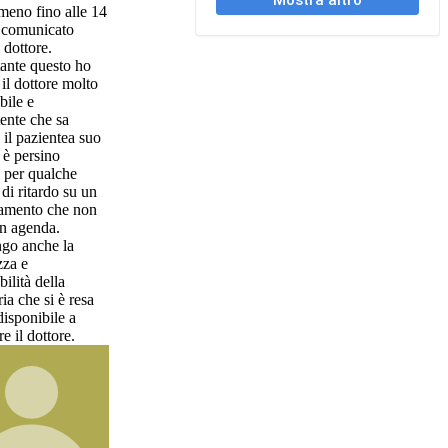
alle 14
o
o ho
molto
a
ea suo
he
su un
 non
a
 resa
 a
e.