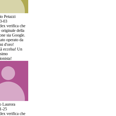
a che
della
ogle.
o da
 Un
a che