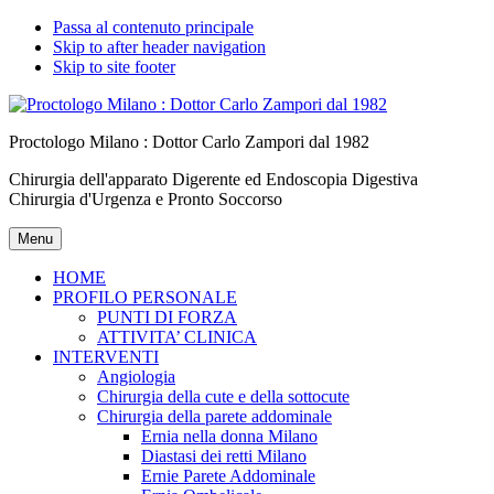
Passa al contenuto principale
Skip to after header navigation
Skip to site footer
Proctologo Milano : Dottor Carlo Zampori dal 1982
Chirurgia dell'apparato Digerente ed Endoscopia Digestiva
Chirurgia d'Urgenza e Pronto Soccorso
Menu
HOME
PROFILO PERSONALE
PUNTI DI FORZA
ATTIVITA’ CLINICA
INTERVENTI
Angiologia
Chirurgia della cute e della sottocute
Chirurgia della parete addominale
Ernia nella donna Milano
Diastasi dei retti Milano
Ernie Parete Addominale